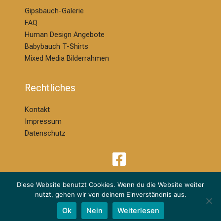
Gipsbauch-Galerie
FAQ
Human Design Angebote
Babybauch T-Shirts
Mixed Media Bilderrahmen
Rechtliches
Kontakt
Impressum
Datenschutz
Diese Website benutzt Cookies. Wenn du die Website weiter
nutzt, gehen wir von deinem Einverständnis aus.
© 2026 | Melanie Ackermann Design & Kreation | dm Babybauchdesign
Ok
Nein
Weiterlesen