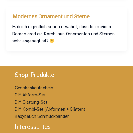
Modernes Ornament und Sterne
Hab ich eigentlich schon erwähnt, dass bei meinen
Damen grad die Kombi aus Ornamenten und Sternen
sehr angesagt ist?
Shop-Produkte
Geschenkgutschein
DIY Abform-Set
DIY Glättung-S
et
DIY Kombi-Set (Abformen + Glätten)
Babybauch Schmuckbänder
Interessantes