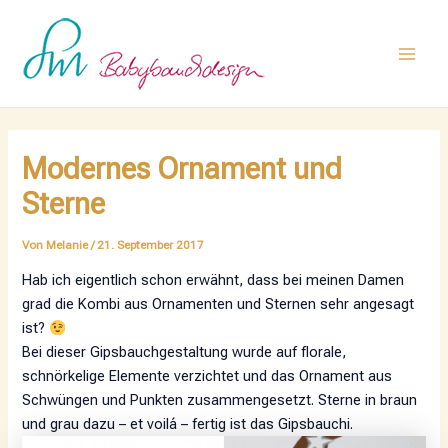
Zum
Post
Main
Inhalt
navigation
Men
springen
Modernes Ornament und
Sterne
Von
Melanie
/
21. September 2017
Hab ich eigentlich schon erwähnt, dass bei meinen Damen
grad die Kombi aus Ornamenten und Sternen sehr angesagt
ist?
Bei dieser Gipsbauchgestaltung wurde auf florale,
schnörkelige Elemente verzichtet und das Ornament aus
Schwüngen und Punkten zusammengesetzt. Sterne in braun
und grau dazu – et voilá – fertig ist das Gipsbauchi.