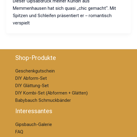
Dieser Gipsabdruck meiner Kundin aus
Memmenhausen hat sich quasi „chic gemacht“. Mit
Spitzen und Schleifen präsentiert er – romantisch
verspielt
Shop-Produkte
Geschenkgutschein
DIY Abform-Set
DIY Glättung-S
et
DIY Kombi-Set (Abformen + Glätten)
Babybauch Schmuckbänder
Interessantes
Gipsbauch-Galerie
FAQ