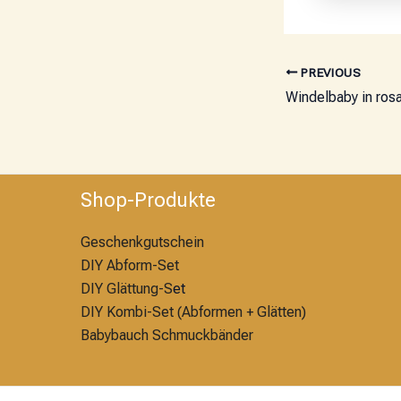
PREVIOUS
Windelbaby in ros
Shop-Produkte
Geschenkgutschein
DIY Abform-Set
DIY Glättung-S
et
DIY Kombi-Set (Abformen + Glätten)
Babybauch Schmuckbänder