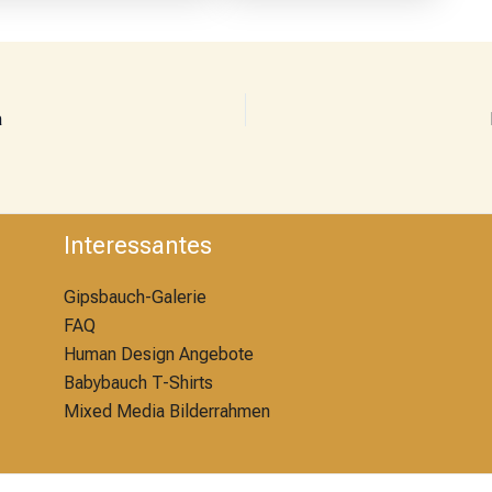
a
Interessantes
Gipsbauch-Galerie
FAQ
Human Design Angebote
Babybauch T-Shirts
Mixed Media Bilderrahmen