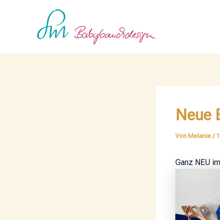
Zum
Post
Inhalt
navigation
springen
Neue 
Von
Melanie
/
1
Ganz NEU im