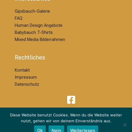
Gipsbauch-Galerie
FAQ
Human Design Angebote
Babybauch T-Shirts
Mixed Media Bilderrahmen
Rechtliches
Kontakt
Impressum
Datenschutz
Diese Website benutzt Cookies. Wenn du die Website weiter
nutzt, gehen wir von deinem Einverständnis aus.
© 2026 | Melanie Ackermann Design & Kreation | dm Babybauchdesign
Ok
Nein
Weiterlesen