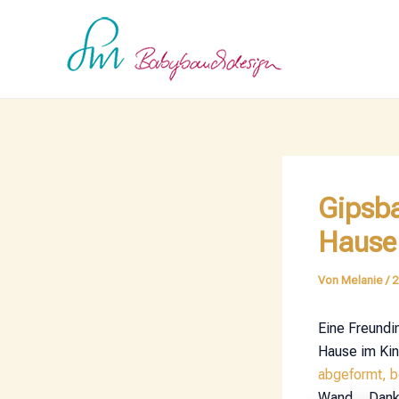
Zum
Post
Inhalt
navigation
springen
Gipsba
Hause
Von
Melanie
/
2
Eine Freundi
Hause im Kin
abgeformt, b
Wand… Danke 