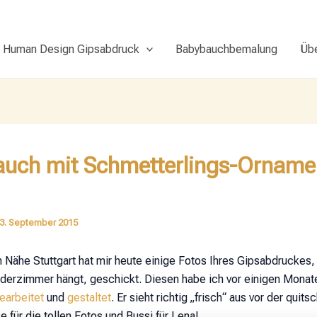
Human Design Gipsabdruck
Babybauchbemalung
Üb
uch mit Schmetterlings-Orname
3. September 2015
n Nähe Stuttgart hat mir heute einige Fotos Ihres Gipsabdruckes,
derzimmer hängt, geschickt. Diesen habe ich vor einigen Monat
earbeitet
und
gestaltet
. Er sieht richtig „frisch“ aus vor der quit
für die tollen Fotos und Bussi für Lena!