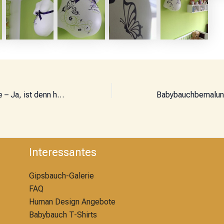
Windelchristbäume – Ja, ist denn heut´ scho´ Weihnachten
Interessantes
Gipsbauch-Galerie
FAQ
Human Design Angebote
Babybauch T-Shirts