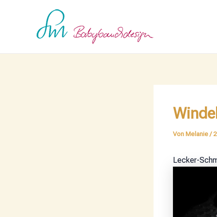
Zum
Post
Inhalt
navigation
springen
Windel
Von
Melanie
/
2
Lecker-Sch