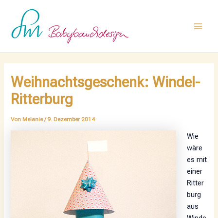
Zum
Post
Main
Inhalt
navigation
Men
springen
Weihnachtsgeschenk: Windel-
Ritterburg
Von
Melanie
/
9. Dezember 2014
Wie
wäre
es mit
einer
Ritter
burg
aus