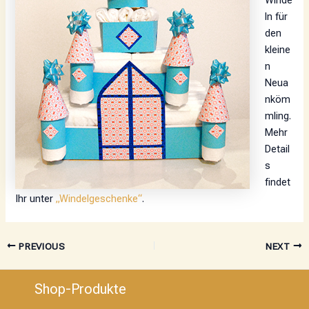
Winde
ln für
den
kleine
n
Neua
nköm
mling.
Mehr
Detail
s
findet
Ihr unter
„Windelgeschenke“
.
PREVIOUS
NEXT
Shop-Produkte