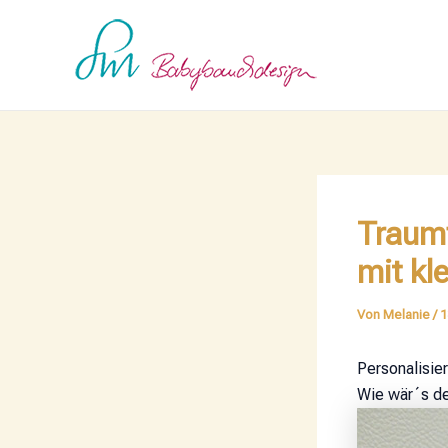
Zum
Post
Inhalt
navigation
springen
Traumf
mit kl
Von
Melanie
/
1
Personalisie
Wie wär´s den