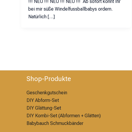
!!! NEU !!! NEU !!! NEU !!! Ab sofort könnt Ihr
bei mir süße Windelfussballbabys ordern.
Natürlich […]
Shop-Produkte
Geschenkgutschein
DIY Abform-Set
DIY Glättung-S
et
DIY Kombi-Set (Abformen + Glätten)
Babybauch Schmuckbänder