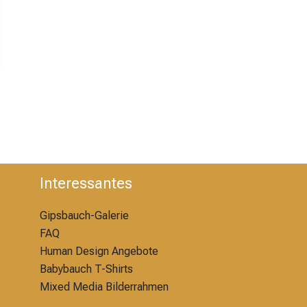
Interessantes
Gipsbauch-Galerie
FAQ
Human Design Angebote
Babybauch T-Shirts
Mixed Media Bilderrahmen