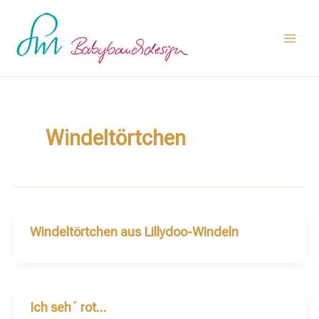
Zum
Main
Inhalt
Men
springen
Windeltörtchen
Windeltörtchen aus Lillydoo-Windeln
Ich seh´ rot…