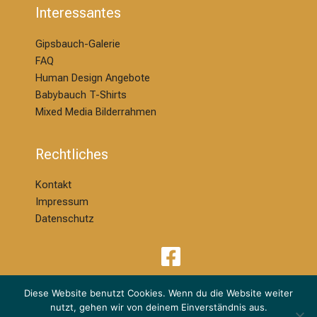
Interessantes
Gipsbauch-Galerie
FAQ
Human Design Angebote
Babybauch T-Shirts
Mixed Media Bilderrahmen
Rechtliches
Kontakt
Impressum
Datenschutz
Diese Website benutzt Cookies. Wenn du die Website weiter
nutzt, gehen wir von deinem Einverständnis aus.
© 2026 | Melanie Ackermann Design & Kreation | dm Babybauchdesign