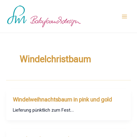
Zum
Main
Inhalt
Men
springen
Windelchristbaum
Windelweihnachtsbaum in pink und gold
Lieferung pünktlich zum Fest…