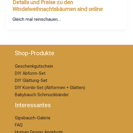
Details und Preise zu den
Windelweihnachtsbäumen sind online
Gleich mal reinschauen…
Shop-Produkte
Geschenkgutschein
DIY Abform-Set
DIY Glättung-S
et
DIY Kombi-Set (Abformen + Glätten)
Babybauch Schmuckbänder
Interessantes
Gipsbauch-Galerie
FAQ
Human Design Angebote