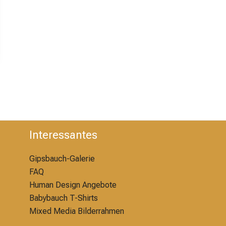
Interessantes
Gipsbauch-Galerie
FAQ
Human Design Angebote
Babybauch T-Shirts
Mixed Media Bilderrahmen