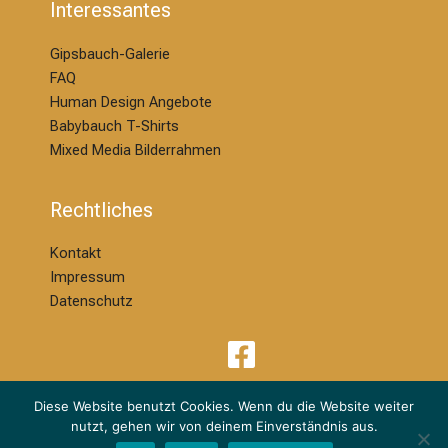
Interessantes
Gipsbauch-Galerie
FAQ
Human Design Angebote
Babybauch T-Shirts
Mixed Media Bilderrahmen
Rechtliches
Kontakt
Impressum
Datenschutz
Diese Website benutzt Cookies. Wenn du die Website weiter
nutzt, gehen wir von deinem Einverständnis aus.
© 2026 | Melanie Ackermann Design & Kreation | dm Babybauchdesign