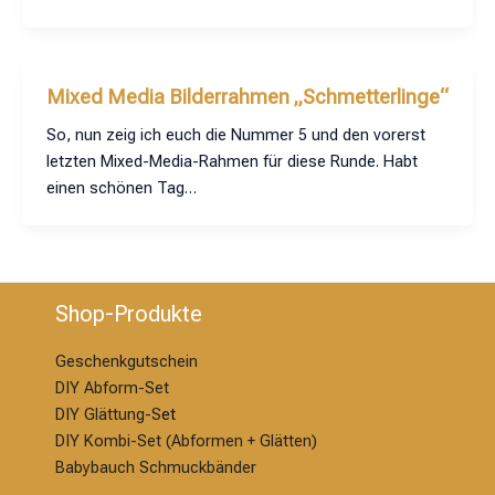
Mixed Media Bilderrahmen „Schmetterlinge“
So, nun zeig ich euch die Nummer 5 und den vorerst
letzten Mixed-Media-Rahmen für diese Runde. Habt
einen schönen Tag…
Shop-Produkte
Geschenkgutschein
DIY Abform-Set
DIY Glättung-S
et
DIY Kombi-Set (Abformen + Glätten)
Babybauch Schmuckbänder