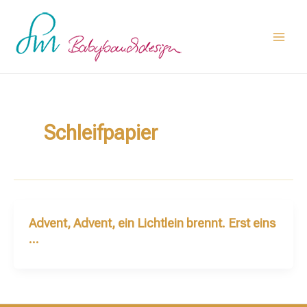
Zum
Main
Inhalt
Men
springen
Schleifpapier
Advent, Advent, ein Lichtlein brennt. Erst eins
…