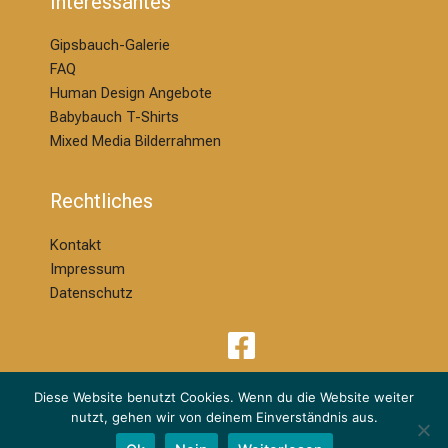
Interessantes
Gipsbauch-Galerie
FAQ
Human Design Angebote
Babybauch T-Shirts
Mixed Media Bilderrahmen
Rechtliches
Kontakt
Impressum
Datenschutz
Diese Website benutzt Cookies. Wenn du die Website weiter
nutzt, gehen wir von deinem Einverständnis aus.
© 2026 | Melanie Ackermann Design & Kreation | dm Babybauchdesign