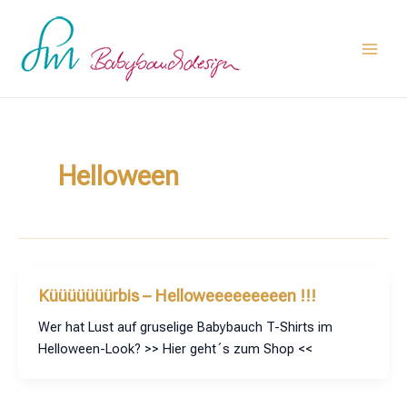
Zum
Main
Inhalt
Men
springen
Helloween
Küüüüüüürbis – Helloweeeeeeeeen !!!
Wer hat Lust auf gruselige Babybauch T-Shirts im
Helloween-Look? >> Hier geht´s zum Shop <<