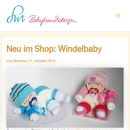
Zum
Post
Main
Inhalt
navigation
Men
springen
Neu im Shop: Windelbaby
Von
Melanie
/
17. Oktober 2016