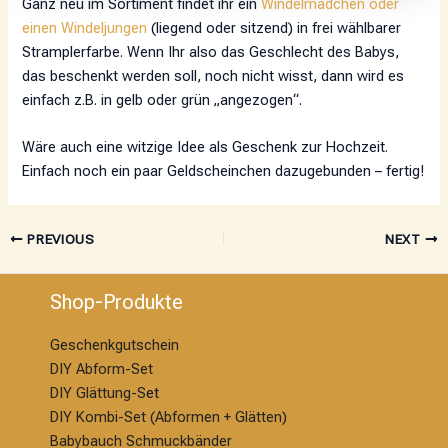
Ganz neu im Sortiment findet ihr ein
Windelmädchen oder
einen Windeljungen
(liegend oder sitzend) in frei wählbarer
Stramplerfarbe. Wenn Ihr also das Geschlecht des Babys,
das beschenkt werden soll, noch nicht wisst, dann wird es
einfach z.B. in gelb oder grün „angezogen“.
Wäre auch eine witzige Idee als Geschenk zur Hochzeit.
Einfach noch ein paar Geldscheinchen dazugebunden – fertig!
PREVIOUS
NEXT
Shop-Produkte
Geschenkgutschein
DIY Abform-Set
DIY Glättung-S
et
DIY Kombi-Set (Abformen + Glätten)
Babybauch Schmuckbänder