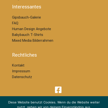
Interessantes
Gipsbauch-Galerie
FAQ
Human Design Angebote
Babybauch T-Shirts
Mixed Media Bilderrahmen
Rechtliches
Kontakt
Impressum
Datenschutz
Diese Website benutzt Cookies. Wenn du die Website weiter
nutzt, gehen wir von deinem Einverständnis aus.
© 2026 | Melanie Ackermann Design & Kreation | dm Babybauchdesign