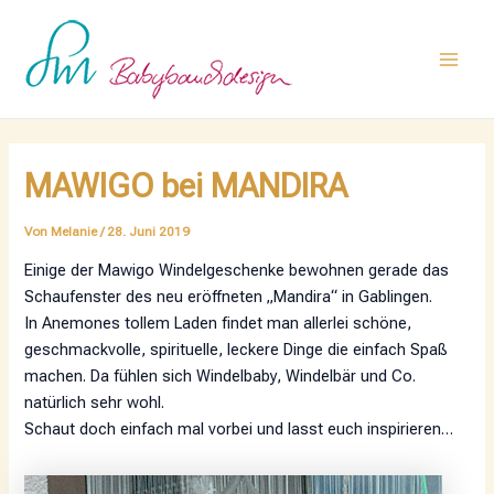
Zum
Post
Main
Inhalt
navigation
Men
springen
MAWIGO bei MANDIRA
Von
Melanie
/
28. Juni 2019
Einige der Mawigo Windelgeschenke bewohnen gerade das
Schaufenster des neu eröffneten „Mandira“ in Gablingen.
In Anemones tollem Laden findet man allerlei schöne,
geschmackvolle, spirituelle, leckere Dinge die einfach Spaß
machen. Da fühlen sich Windelbaby, Windelbär und Co.
natürlich sehr wohl.
Schaut doch einfach mal vorbei und lasst euch inspirieren…