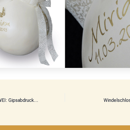
Aus EINS mach ZWEI: Gipsabdruck-Kloning
Windelschlo