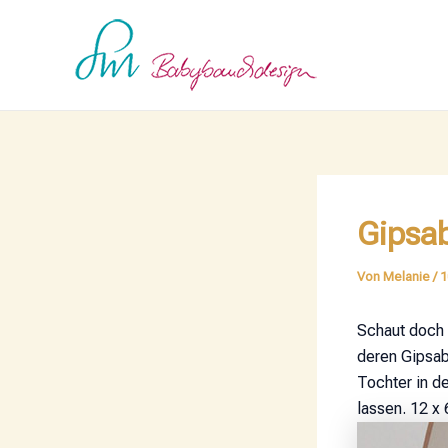
Zum
Post
Inhalt
navigation
springen
Gipsa
Von
Melanie
/
1
Schaut doch 
deren Gipsabd
Tochter in d
lassen. 12 x