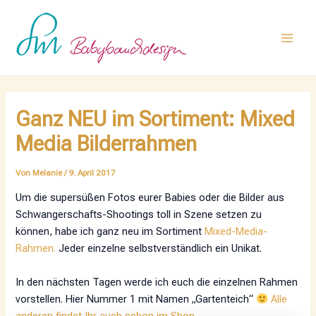
Zum
Post
Main
Inhalt
navigation
Men
springen
Ganz NEU im Sortiment: Mixed
Media Bilderrahmen
Von
Melanie
/
9. April 2017
Um die supersüßen Fotos eurer Babies oder die Bilder aus
Schwangerschafts-Shootings toll in Szene setzen zu
können, habe ich ganz neu im Sortiment
Mixed-Media-
Rahmen.
Jeder einzelne selbstverständlich ein Unikat.
In den nächsten Tagen werde ich euch die einzelnen Rahmen
vorstellen. Hier Nummer 1 mit Namen „Gartenteich“
Alle
anderen findet Ihr auch schon im Shop.