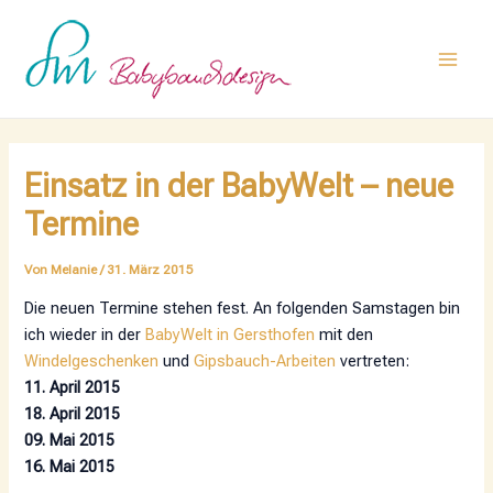
Zum
Post
Main
Inhalt
navigation
Men
springen
Einsatz in der BabyWelt – neue
Termine
Von
Melanie
/
31. März 2015
Die neuen Termine stehen fest. An folgenden Samstagen bin
ich wieder in der
BabyWelt in Gersthofen
mit den
Windelgeschenken
und
Gipsbauch-Arbeiten
vertreten:
11. April 2015
18. April 2015
09. Mai 2015
16. Mai 2015