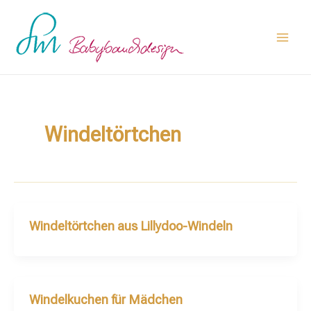
Zum
Main
Inhalt
Men
springen
Windeltörtchen
Windeltörtchen aus Lillydoo-Windeln
Windelkuchen für Mädchen