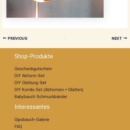
PREVIOUS
NEXT
Shop-Produkte
Geschenkgutschein
DIY Abform-Set
DIY Glättung-S
et
DIY Kombi-Set (Abformen + Glätten)
Babybauch Schmuckbänder
Interessantes
Gipsbauch-Galerie
FAQ