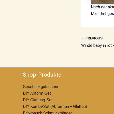
Nach der akt
Man darf ge
PREVIOUS
Shop-Produkte
Geschenkgutschein
DIY Abform-Set
DIY Glättung-S
et
DIY Kombi-Set (Abformen + Glätten)
Babybauch Schmuckbänder