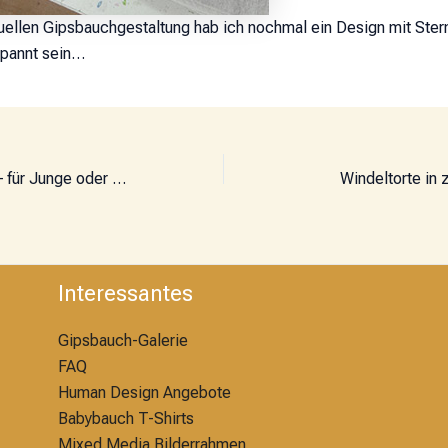
uellen Gipsbauchgestaltung hab ich nochmal ein Design mit Ster
spannt sein…
Windelbaby in rot – für Junge oder Mädchen
Windeltorte in 
Interessantes
Gipsbauch-Galerie
FAQ
Human Design Angebote
Babybauch T-Shirts
Mixed Media Bilderrahmen