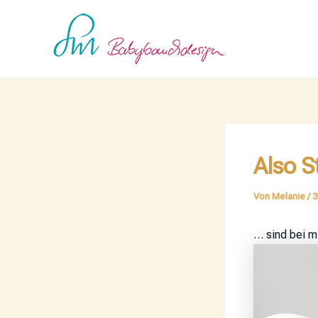
Zum
Post
Inhalt
navigation
springen
Also S
Von
Melanie
/
3
… sind bei mi